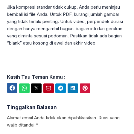
Jika kompresi standar tidak cukup, Anda perlu meninjau
kembali isi file Anda. Untuk PDF, kurangi jumlah gambar
yang tidak terlalu penting. Untuk video, perpendek durasi
dengan hanya mengambil bagian-bagian inti dari gerakan
yang diminta sesuai pedoman. Pastikan tidak ada bagian
“blank” atau kosong di awal dan akhir video.
Kasih Tau Teman Kamu :
Facebook
WhatsApp
Twitter
Email
Telegram
LinkedIn
Pinterest
Tinggalkan Balasan
Alamat email Anda tidak akan dipublikasikan.
Ruas yang
wajib ditandai
*