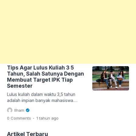
Tips Agar Lulus Kuliah 3 5
Tahun, Salah Satunya Dengan
Membuat Target IPK Tiap
Semester
Lulus kuliah dalam waktu 3,5 tahun
adalah impian banyak mahasiswa.
Dengan menyelesaikan studi lebih
Ilham
cepat, maka bisa menghemat biaya
.
0 Comments
1 tahun
ago
kuliah serta segera memasuki dunia
kerja Namun, untuk mencapai target ini,
dibutuhkan strategi yang tepat. Oleh
Artikel Terbaru