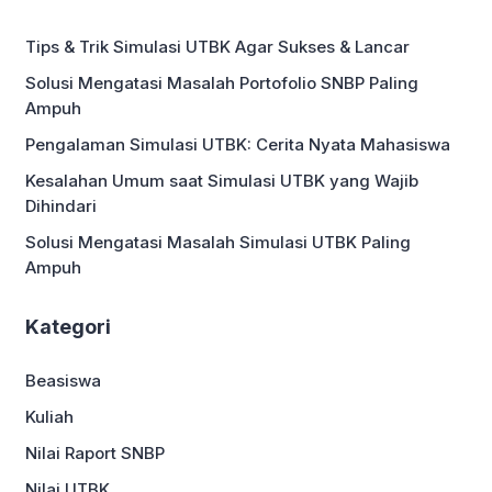
karena itu penting untuk memahami tips
agar lulus kuliah 3 5 tahun ini. Banyak
Tips & Trik Simulasi UTBK Agar Sukses & Lancar
mahasiswa menghadapi berbagai
tantangan selama kuliah, […]
Solusi Mengatasi Masalah Portofolio SNBP Paling
Ampuh
Pengalaman Simulasi UTBK: Cerita Nyata Mahasiswa
Kesalahan Umum saat Simulasi UTBK yang Wajib
Dihindari
Solusi Mengatasi Masalah Simulasi UTBK Paling
Ampuh
Kategori
Beasiswa
Kuliah
Nilai Raport SNBP
Nilai UTBK