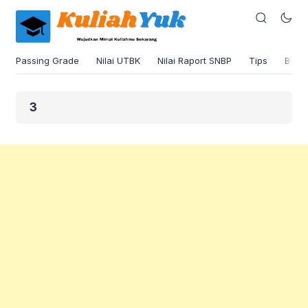
Passing Grade
Nilai UTBK
Nilai Raport SNBP
Tips
Beas
3