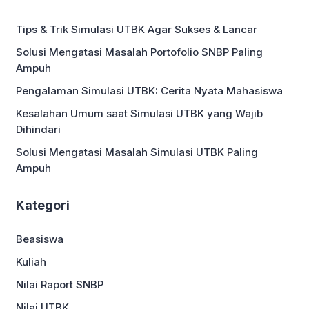
tips atasi malas kuliah di semester akhir
ini. Tips Atasi Malas Kuliah di Semester
Tips & Trik Simulasi UTBK Agar Sukses & Lancar
Akhir menjadi solusi bagi mahasiswa
[…]
Solusi Mengatasi Masalah Portofolio SNBP Paling
Ampuh
Pengalaman Simulasi UTBK: Cerita Nyata Mahasiswa
Kesalahan Umum saat Simulasi UTBK yang Wajib
Dihindari
Solusi Mengatasi Masalah Simulasi UTBK Paling
Ampuh
Kategori
Beasiswa
Kuliah
Nilai Raport SNBP
Nilai UTBK