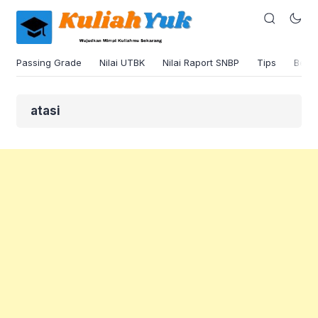
Passing Grade
Nilai UTBK
Nilai Raport SNBP
Tips
Beas
atasi