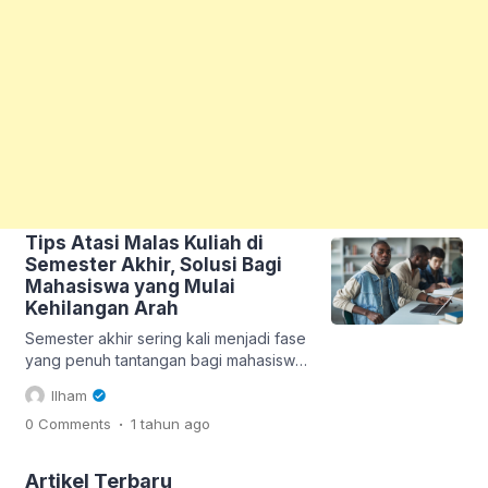
Tips Atasi Malas Kuliah di
Semester Akhir, Solusi Bagi
Mahasiswa yang Mulai
Kehilangan Arah
Semester akhir sering kali menjadi fase
yang penuh tantangan bagi mahasiswa.
Setelah melewati berbagai ujian, tugas,
Ilham
dan skripsi yang melelahkan, banyak
.
0 Comments
1 tahun
ago
yang mulai merasakan kejenuhan dan
kehilangan motivasi untuk kuliah. Oleh
karena itu, penting untuk menemukan
Artikel Terbaru