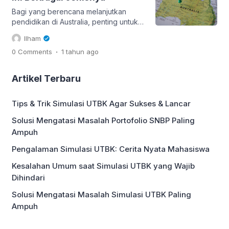
Kota dan Universitas yang Ingin Dituju
Tips mendaftar beasiswa ke Australia
Bagi yang berencana melanjutkan
yang pertama adalah menentukan […]
pendidikan di Australia, penting untuk
mengetahui berbagai jenis beasiswa
Ilham
kuliah ke Australia yang tersedia dan
.
0 Comments
1 tahun
ago
dapat dimanfaatkan untuk mendukung
studi di negara tersebut. Berikut ini
merupakan rangkuman beberapa
Artikel Terbaru
program beasiswa yang ditujukan bagi
pelajar yang ingin menempuh
Tips & Trik Simulasi UTBK Agar Sukses & Lancar
pendidikan tinggi di Australia. 1.
Beasiswa Australia Awards (AAS)
Solusi Mengatasi Masalah Portofolio SNBP Paling
Beasiswa Australia Awards (AAS)
Ampuh
adalah […]
Pengalaman Simulasi UTBK: Cerita Nyata Mahasiswa
Kesalahan Umum saat Simulasi UTBK yang Wajib
Dihindari
Solusi Mengatasi Masalah Simulasi UTBK Paling
Ampuh