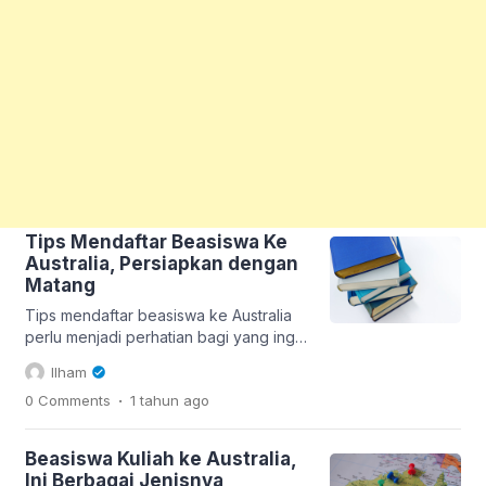
Tips Mendaftar Beasiswa Ke
Australia, Persiapkan dengan
Matang
Tips mendaftar beasiswa ke Australia
perlu menjadi perhatian bagi yang ingin
melanjutkan pendidikan ke sana.
Ilham
Dengan persiapan yang matang dan
.
0 Comments
1 tahun
ago
strategi yang tepat, impian untuk
menempuh pendidikan di negeri
kangguru dapat lebih mudah terwujud.
Beasiswa Kuliah ke Australia,
Nah berikut beberapa tipsnya: 1. Pilih
Ini Berbagai Jenisnya