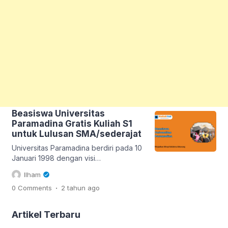
Beasiswa Universitas
Paramadina Gratis Kuliah S1
untuk Lulusan SMA/sederajat
Universitas Paramadina berdiri pada 10
Januari 1998 dengan visi
mengembangkan ilmu pengetahuan
Ilham
rekayasa yang berlandaskan akhlak
.
0 Comments
2 tahun
ago
mulia. Kampus ini berkomitmen
menciptakan generasi yang berilmu,
berakhlak, dan mampu memberikan
Artikel Terbaru
dampak positif bagi kebahagiaan umat