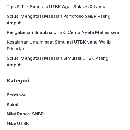
manusia. Lokasi Kampus Universitas
Tips & Trik Simulasi UTBK Agar Sukses & Lancar
Paramadina memiliki tiga lokasi kampus,
yaitu: Program Studi Universitas
Solusi Mengatasi Masalah Portofolio SNBP Paling
Paramadina menawarkan berbagai
Ampuh
pilihan program studi yang mencakup:
Paramadina […]
Pengalaman Simulasi UTBK: Cerita Nyata Mahasiswa
Kesalahan Umum saat Simulasi UTBK yang Wajib
Dihindari
Solusi Mengatasi Masalah Simulasi UTBK Paling
Ampuh
Kategori
Beasiswa
Kuliah
Nilai Raport SNBP
Nilai UTBK