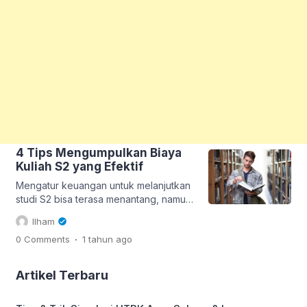
4 Tips Mengumpulkan Biaya
Kuliah S2 yang Efektif
Mengatur keuangan untuk melanjutkan
studi S2 bisa terasa menantang, namun
dengan perencanaan yang tepat, kamu
Ilham
dapat mengumpulkan dana yang
.
0 Comments
1 tahun
ago
diperlukan tanpa tekanan berlebih.
Berikut beberapa tips mengumpulkan
biaya kuliah S2 yang mungkin dapat
Artikel Terbaru
membantu dalam menyiapkan biaya
kuliah S2. 1. Membuat Rencana