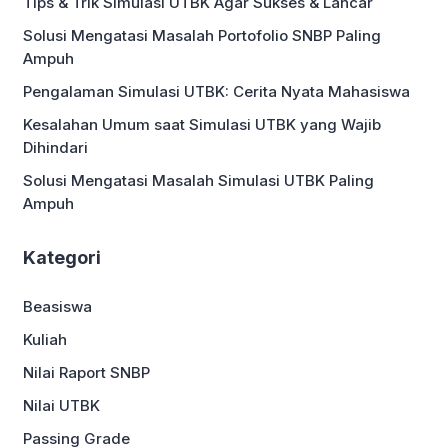
Tips & Trik Simulasi UTBK Agar Sukses & Lancar
Anggaran yang Detail Langkah pertama
yang perlu kamu lakukan adalah
Solusi Mengatasi Masalah Portofolio SNBP Paling
menyusun rencana anggaran […]
Ampuh
Pengalaman Simulasi UTBK: Cerita Nyata Mahasiswa
Kesalahan Umum saat Simulasi UTBK yang Wajib
Dihindari
Solusi Mengatasi Masalah Simulasi UTBK Paling
Ampuh
Kategori
Beasiswa
Kuliah
Nilai Raport SNBP
Nilai UTBK
Passing Grade