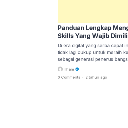
Panduan Lengkap Men
Skills Yang Wajib Dimi
Di era digital yang serba cepat 
tidak lagi cukup untuk meraih 
sebagai generasi penerus bangsa
soft skills yang mumpuni. Soft s
Ilham
kemampuan non-teknis yang m
.
0 Comments
2 tahun
ago
berinteraksi dengan orang lain, 
menyelesaikan masalah dengan e
mungkin bertanya-tanya, "Soft s