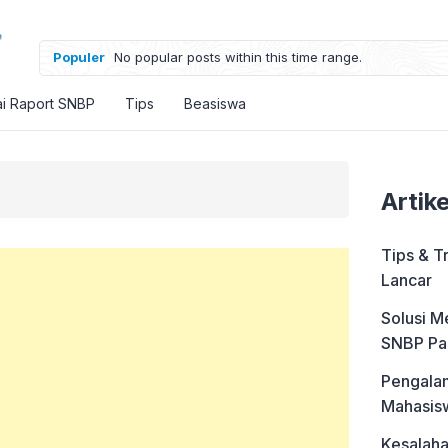
Populer
No popular posts within this time range.
ai Raport SNBP
Tips
Beasiswa
Artik
Tips & T
Lancar
Solusi M
SNBP Pa
Pengalam
Mahasis
Kesalah