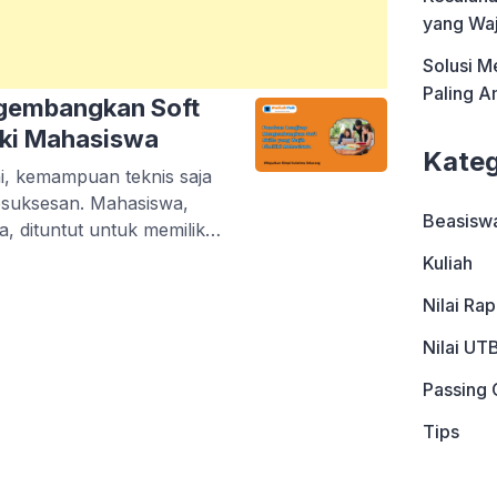
yang Waj
Solusi M
Paling 
gembangkan Soft
liki Mahasiswa
Kateg
ini, kemampuan teknis saja
kesuksesan. Mahasiswa,
Beasisw
, dituntut untuk memiliki
kills merupakan
Kuliah
embantu kamu
Nilai Ra
bekerja dalam tim, dan
fektif. Mimin tahu, kamu
Nilai UT
kills […]
Passing 
Tips