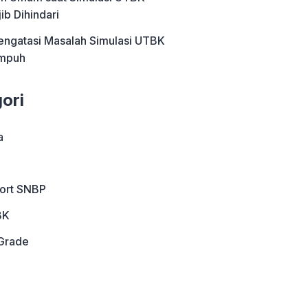
ib Dihindari
engatasi Masalah Simulasi UTBK
Ampuh
ori
a
port SNBP
BK
Grade