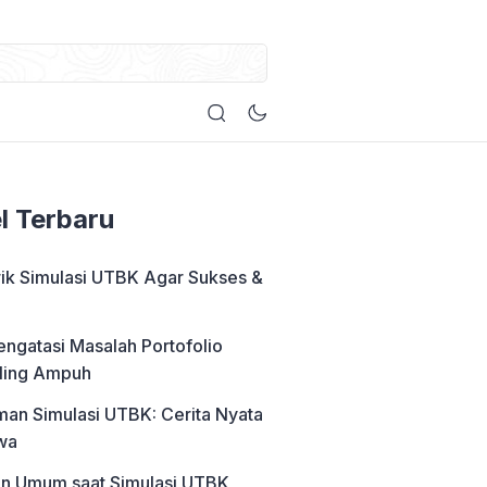
el Terbaru
rik Simulasi UTBK Agar Sukses &
engatasi Masalah Portofolio
ling Ampuh
an Simulasi UTBK: Cerita Nyata
wa
an Umum saat Simulasi UTBK