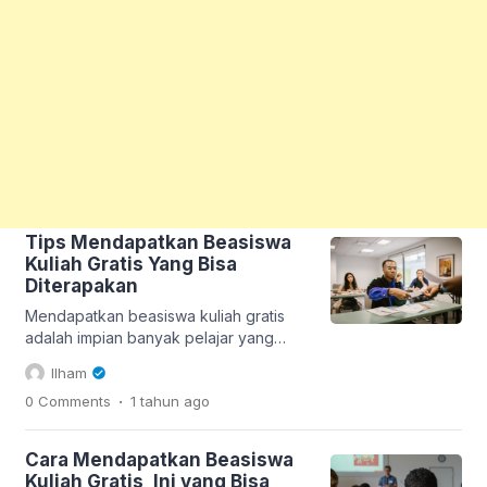
Tips Mendapatkan Beasiswa
Kuliah Gratis Yang Bisa
Diterapakan
Mendapatkan beasiswa kuliah gratis
adalah impian banyak pelajar yang
ingin melanjutkan pendidikan tanpa
Ilham
terbebani biaya. Dengan beasiswa,
.
0 Comments
1 tahun
ago
mahasiswa dapat fokus belajar tanpa
harus khawatir tentang biaya kuliah,
buku, atau bahkan biaya hidup. Namun,
Cara Mendapatkan Beasiswa
persaingan untuk mendapatkan
Kuliah Gratis, Ini yang Bisa