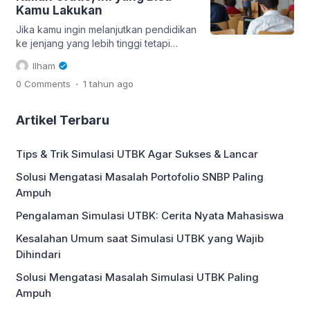
beasiswa cukup ketat, sehingga
Kamu Lakukan
diperlukan strategi dan persiapan yang
matang. Oleh karena itu penting untuk
Jika kamu ingin melanjutkan pendidikan
memahami tips mendapatkan beasiswa
ke jenjang yang lebih tinggi tetapi
[…]
khawatir dengan biaya kuliah, tak perlu
Ilham
cemas. Ada berbagai cara
.
0 Comments
1 tahun
ago
mendapatkan beasiswa kuliah gratis
yang bisa membantu meringankan
beban finansial sekaligus membuka
Artikel Terbaru
kesempatan emas untuk melanjutkan
studi. Dengan perencanaan yang baik
Tips & Trik Simulasi UTBK Agar Sukses & Lancar
dan strategi yang tepat, kamu dapat
menemukan beasiswa yang cocok
Solusi Mengatasi Masalah Portofolio SNBP Paling
dengan kebutuhanmu serta […]
Ampuh
Pengalaman Simulasi UTBK: Cerita Nyata Mahasiswa
Kesalahan Umum saat Simulasi UTBK yang Wajib
Dihindari
Solusi Mengatasi Masalah Simulasi UTBK Paling
Ampuh