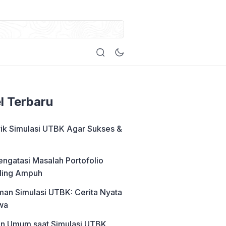
el Terbaru
rik Simulasi UTBK Agar Sukses &
engatasi Masalah Portofolio
ling Ampuh
an Simulasi UTBK: Cerita Nyata
wa
an Umum saat Simulasi UTBK