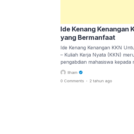
Ide Kenang Kenangan 
yang Bermanfaat
Ide Kenang Kenangan KKN Untu
– Kuliah Kerja Nyata (KKN) me
pengabdian mahasiswa kepada m
wilayah pedesaan. Dalam kegiat
Ilham
berperan aktif dengan memberik
.
0 Comments
2 tahun
ago
permasalahan yang dihadapi ole
Selama pelaksanaan KKN yang 
mahasiswa sering kali menjalin 
[…]