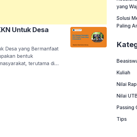
yang Waj
Solusi M
Paling 
KKN Untuk Desa
Kateg
k Desa yang Bermanfaat
rupakan bentuk
Beasisw
asyarakat, terutama di
an ini, mahasiswa
Kuliah
an solusi atas berbagai
Nilai Ra
h masyarakat setempat.
berlangsung cukup lama,
Nilai UT
ikatan emosional yang kuat
Passing 
Tips