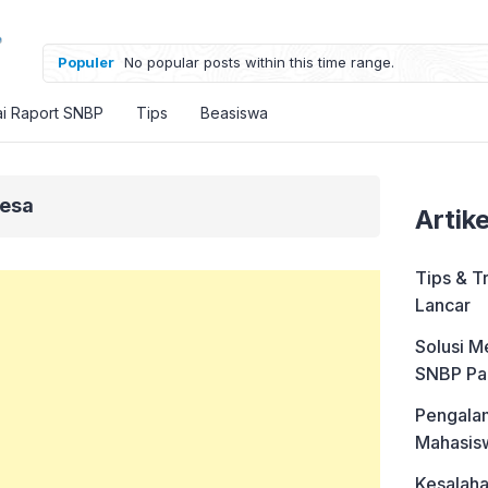
Populer
No popular posts within this time range.
ai Raport SNBP
Tips
Beasiswa
desa
Artik
Tips & T
Lancar
Solusi M
SNBP Pa
Pengalam
Mahasis
Kesalah