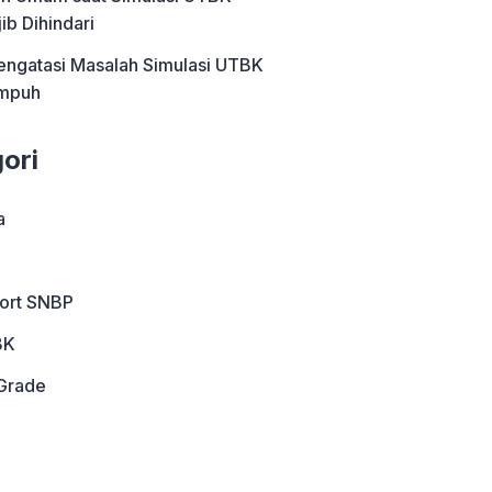
ib Dihindari
engatasi Masalah Simulasi UTBK
Ampuh
ori
a
port SNBP
BK
Grade