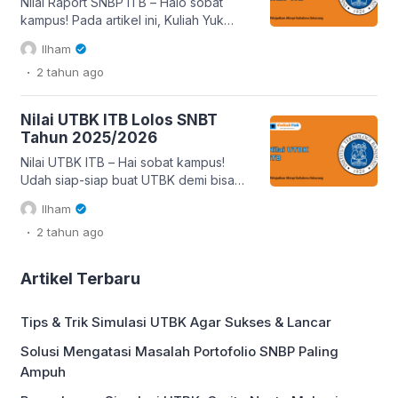
akan membahas passing grade ITB
Nilai Raport SNBP ITB – Halo sobat
secara lengkap, mulai dari […]
kampus! Pada artikel ini, Kuliah Yuk
bakal kasih tahu Kamu tentang data
Ilham
rata-rata nilai rapor SNBP ITB
.
2 tahun
ago
2025/2026. Seperti yang kita tahu, jalur
SNBP atau Seleksi Nasional
Berdasarkan Prestasi menjadi salah
Nilai UTBK ITB Lolos SNBT
satu jalur favorit buat masuk perguruan
Tahun 2025/2026
tinggi tanpa tes. Di jalur ini, nilai rapor
Kamu punya peran […]
Nilai UTBK ITB – Hai sobat kampus!
Udah siap-siap buat UTBK demi bisa
masuk ITB? Tenang aja, di artikel ini
Ilham
Kuliah Yuk bakal kasih kamu bocoran
.
2 tahun
ago
skor UTBK ITB 2025/2026 yang bisa
jadi panduan biar peluang kamu lolos
makin gede. Tahun ini, fokus SNBT ada
Artikel Terbaru
di Tes Potensi Skolastik (TPS) aja,
yang bakal nguji kemampuan […]
Tips & Trik Simulasi UTBK Agar Sukses & Lancar
Solusi Mengatasi Masalah Portofolio SNBP Paling
Ampuh