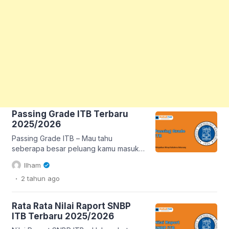
Passing Grade ITB Terbaru
2025/2026
Passing Grade ITB – Mau tahu
seberapa besar peluang kamu masuk
ITB? Mengetahui passing grade ITB
Ilham
terbaru bisa jadi langkah awal yang
.
2 tahun
ago
penting! Passing grade ini memberi
gambaran persentase kelulusan setiap
program studi, membantu kamu
Rata Rata Nilai Raport SNBP
mengukur seberapa ketat persaingan
ITB Terbaru 2025/2026
di jurusan pilihanmu. Di artikel ini, kami