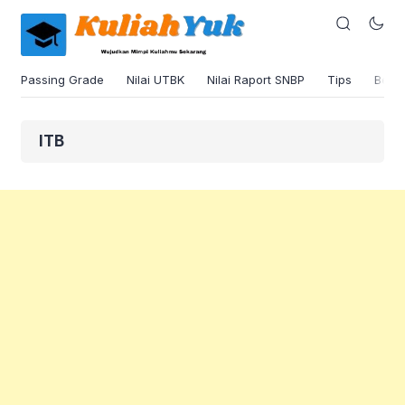
Passing Grade
Nilai UTBK
Nilai Raport SNBP
Tips
Beas
ITB