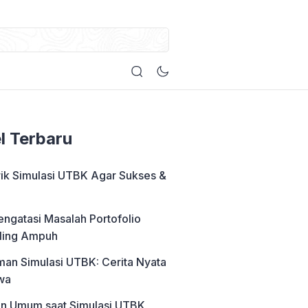
el Terbaru
rik Simulasi UTBK Agar Sukses &
engatasi Masalah Portofolio
ling Ampuh
an Simulasi UTBK: Cerita Nyata
wa
an Umum saat Simulasi UTBK