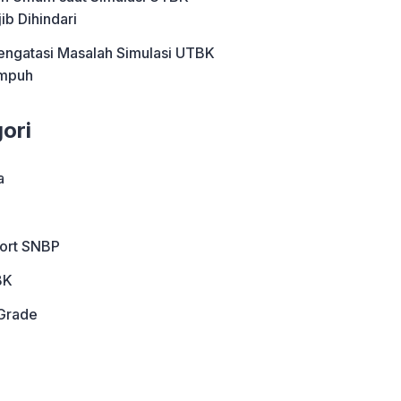
ib Dihindari
engatasi Masalah Simulasi UTBK
Ampuh
ori
a
port SNBP
BK
Grade