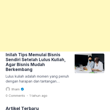
Inilah Tips Memulai Bisnis
Sendiri Setelah Lulus Kuliah,
Agar Bisnis Mudah
Berkembang
Lulus kuliah adalah momen yang penuh
dengan harapan dan tantangan.
Banyak fresh graduate dihadapkan
Ilham
pada pilihan untuk mencari pekerjaan
.
0 Comments
1 tahun
ago
atau membangun bisnis sendiri. Oleh
karena itu penting untuk mengetahui
tips memulai bisnis sendiri setelah lulus
Artikel Terbaru