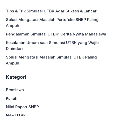
kuliah. Banyak lulusan yang ragu
memulai bisnis karena keterbatasan
Tips & Trik Simulasi UTBK Agar Sukses & Lancar
modal, pengalaman, atau rasa takut
gagal. Namun, era digital saat ini […]
Solusi Mengatasi Masalah Portofolio SNBP Paling
Ampuh
Pengalaman Simulasi UTBK: Cerita Nyata Mahasiswa
Kesalahan Umum saat Simulasi UTBK yang Wajib
Dihindari
Solusi Mengatasi Masalah Simulasi UTBK Paling
Ampuh
Kategori
Beasiswa
Kuliah
Nilai Raport SNBP
Nilai UTBK