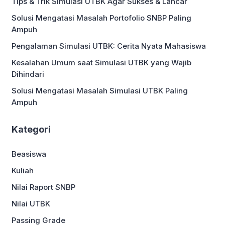
Tips & Trik Simulasi UTBK Agar Sukses & Lancar
KKN. Sebagai salah satu mata kuliah
penting, KKN bertujuan memberikan
Solusi Mengatasi Masalah Portofolio SNBP Paling
pengalaman […]
Ampuh
Pengalaman Simulasi UTBK: Cerita Nyata Mahasiswa
Kesalahan Umum saat Simulasi UTBK yang Wajib
Dihindari
Solusi Mengatasi Masalah Simulasi UTBK Paling
Ampuh
Kategori
Beasiswa
Kuliah
Nilai Raport SNBP
Nilai UTBK
Passing Grade