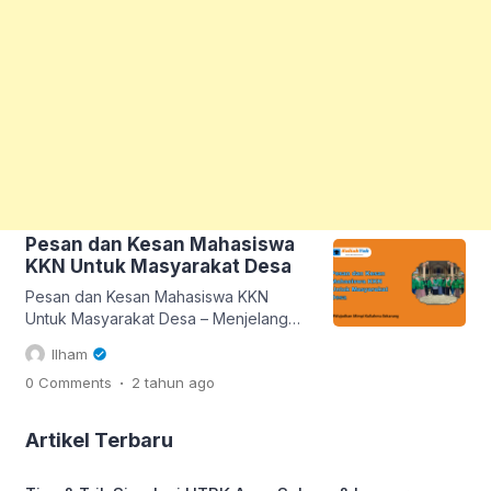
Pesan dan Kesan Mahasiswa
KKN Untuk Masyarakat Desa
Pesan dan Kesan Mahasiswa KKN
Untuk Masyarakat Desa – Menjelang
berakhirnya program KKN (Kuliah Kerja
Ilham
Nyata), biasanya diadakan sesi khusus
.
0 Comments
2 tahun
ago
untuk warga menyampaikan pesan dan
kesan kepada para mahasiswa yang
telah mengabdi. Pesan dan kesan ini
Artikel Terbaru
sering menjadi momen berharga
sekaligus inspirasi bagi mahasiswa