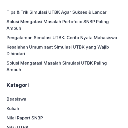
empati, serta kemampuan komunikasi
yang baik. Oleh karena itu, penting
Tips & Trik Simulasi UTBK Agar Sukses & Lancar
bagi seorang pendidik untuk
memahami tips menjadi dosen
Solusi Mengatasi Masalah Portofolio SNBP Paling
pembimbing profesional agar dapat
Ampuh
menjalankan perannya secara […]
Pengalaman Simulasi UTBK: Cerita Nyata Mahasiswa
Kesalahan Umum saat Simulasi UTBK yang Wajib
Dihindari
Solusi Mengatasi Masalah Simulasi UTBK Paling
Ampuh
Kategori
Beasiswa
Kuliah
Nilai Raport SNBP
Nilai UTBK