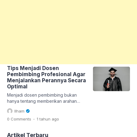
Tips Menjadi Dosen
Pembimbing Profesional Agar
Menjalankan Perannya Secara
Optimal
Menjadi dosen pembimbing bukan
hanya tentang memberikan arahan
akademik, tetapi juga menjadi sosok
Ilham
inspiratif yang mampu membentuk
.
0 Comments
1 tahun
ago
karakter dan mental mahasiswa dalam
menyelesaikan tugas akhir mereka.
Peran ini menuntut profesionalisme,
Artikel Terbaru