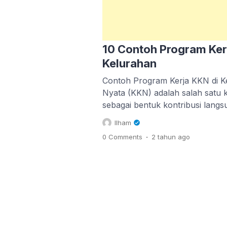
10 Contoh Program Ker
Kelurahan
Contoh Program Kerja KKN di Ke
Nyata (KKN) adalah salah satu 
sebagai bentuk kontribusi lang
Melalui kegiatan ini, mahasiswa
Ilham
menerapkan pengetahuan yang t
.
0 Comments
2 tahun
ago
perkuliahan untuk membantu m
permasalahan yang ada di komu
melaksanakan KKN. Salah satu 
[…]