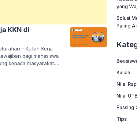
yang Waj
Solusi M
Paling 
ja KKN di
Kateg
lurahan – Kuliah Kerja
kewajiban bagi mahasiswa
Beasisw
sung kepada masyarakat.
 diberi kesempatan untuk
Kuliah
elah diperoleh di
Nilai Ra
enyelesaikan
nitas tempat mereka
Nilai UT
aspek krusial dalam KKN
Passing 
Tips