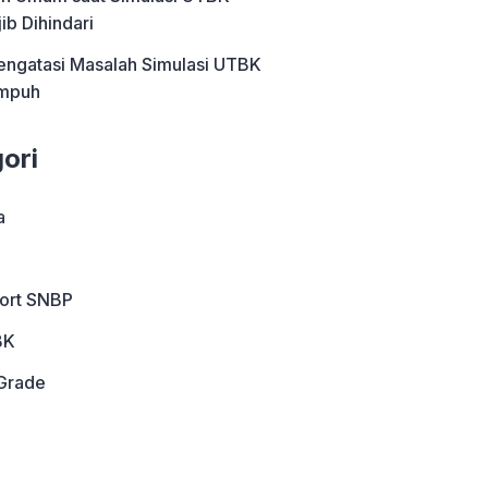
ib Dihindari
engatasi Masalah Simulasi UTBK
Ampuh
ori
a
port SNBP
BK
Grade