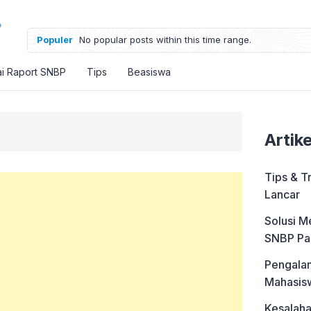
Populer
No popular posts within this time range.
ai Raport SNBP
Tips
Beasiswa
Artik
Tips & T
Lancar
Solusi M
SNBP Pa
Pengalam
Mahasis
Kesalah