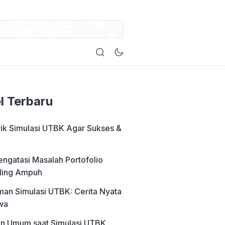
el Terbaru
rik Simulasi UTBK Agar Sukses &
engatasi Masalah Portofolio
ling Ampuh
an Simulasi UTBK: Cerita Nyata
wa
an Umum saat Simulasi UTBK