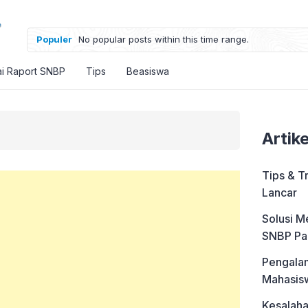
Populer
No popular posts within this time range.
ai Raport SNBP
Tips
Beasiswa
Artik
Tips & T
Lancar
Solusi M
SNBP Pa
Pengalam
Mahasis
Kesalah