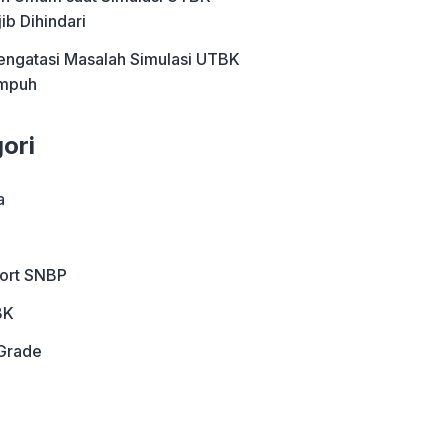
ib Dihindari
engatasi Masalah Simulasi UTBK
Ampuh
ori
a
port SNBP
BK
Grade