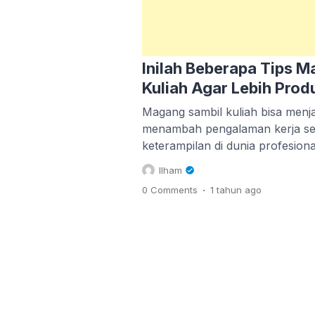
Inilah Beberapa Tips 
Kuliah Agar Lebih Produ
Magang sambil kuliah bisa menja
menambah pengalaman kerja se
keterampilan di dunia profesion
magang tidak hanya membantu 
Ilham
dipelajari di kelas tetapi juga 
.
0 Comments
1 tahun
ago
yang lebih luas. Namun, menjal
kesibukan perkuliahan tentu bu
karena tips magang sambil kulia