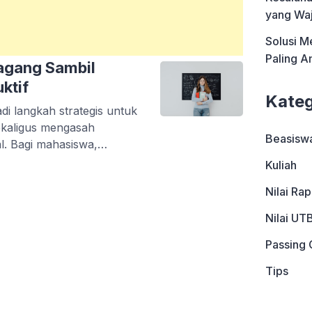
yang Waj
Solusi M
Paling 
Magang Sambil
ktif
Kateg
di langkah strategis untuk
kaligus mengasah
Beasisw
al. Bagi mahasiswa,
memahami teori yang
Kuliah
membuka peluang jaringan
Nilai Ra
ani magang di tengah
kan hal yang mudah. Oleh
Nilai UT
h […]
Passing 
Tips