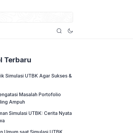
el Terbaru
rik Simulasi UTBK Agar Sukses &
engatasi Masalah Portofolio
ling Ampuh
an Simulasi UTBK: Cerita Nyata
wa
an Umum saat Simulasi UTBK