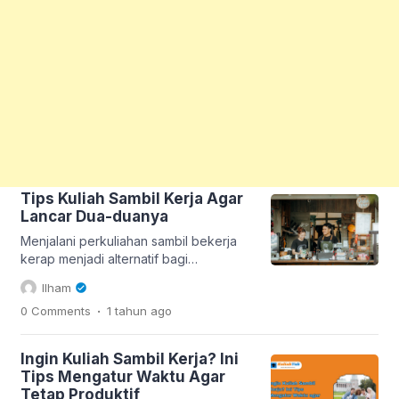
Tips Kuliah Sambil Kerja Agar
Lancar Dua-duanya
Menjalani perkuliahan sambil bekerja
kerap menjadi alternatif bagi
mahasiswa yang ingin tetap aktif
Ilham
secara finansial selama masa studi.
.
0 Comments
1 tahun
ago
Aktivitas ini memberikan beragam
manfaat positif yang bisa dirasakan
sepanjang proses pendidikan
Ingin Kuliah Sambil Kerja? Ini
berlangsung. Nah jika kamu ingin
Tips Mengatur Waktu Agar
melakukannya juga, ada baiknya simak
Tetap Produktif