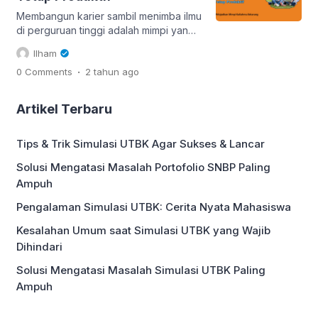
dahulu tips kuliah sambil kerja. Berbeda
dengan masa sekolah, waktu dalam
Membangun karier sambil menimba ilmu
perkuliahan cenderung lebih fleksibel.
di perguruan tinggi adalah mimpi yang
[…]
diidamkan banyak orang. Namun,
Ilham
menyeimbangkan keduanya bukanlah
.
0 Comments
2 tahun
ago
hal mudah. Bekerja dan kuliah secara
bersamaan membutuhkan manajemen
waktu yang cermat dan strategi yang
Artikel Terbaru
tepat. Kamu mungkin bertanya-tanya,
"Bagaimana caranya agar tetap
Tips & Trik Simulasi UTBK Agar Sukses & Lancar
produktif dan tidak kewalahan?"
Tenang, Mimin punya beberapa tips jitu
Solusi Mengatasi Masalah Portofolio SNBP Paling
yang bisa kamu terapkan! […]
Ampuh
Pengalaman Simulasi UTBK: Cerita Nyata Mahasiswa
Kesalahan Umum saat Simulasi UTBK yang Wajib
Dihindari
Solusi Mengatasi Masalah Simulasi UTBK Paling
Ampuh