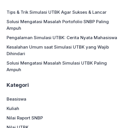
kerja semakin ketat, sementara tuntutan
industri terus berkembang. Oleh karena
Tips & Trik Simulasi UTBK Agar Sukses & Lancar
itu, penting bagi mahasiswa dan fresh
graduate untuk memiliki tips
Solusi Mengatasi Masalah Portofolio SNBP Paling
menghindari menjadi sarjana
Ampuh
pengangguran […]
Pengalaman Simulasi UTBK: Cerita Nyata Mahasiswa
Kesalahan Umum saat Simulasi UTBK yang Wajib
Dihindari
Solusi Mengatasi Masalah Simulasi UTBK Paling
Ampuh
Kategori
Beasiswa
Kuliah
Nilai Raport SNBP
Nilai UTBK