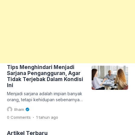
Tips Menghindari Menjadi
Sarjana Pengangguran, Agar
Tidak Terjebak Dalam Kondisi
Ini
Menjadi sarjana adalah impian banyak
orang, tetapi kehidupan sebenarnya
dimulai setelah wisuda. Tidak sedikit
Ilham
lulusan perguruan tinggi yang kesulitan
.
0 Comments
1 tahun
ago
mendapatkan pekerjaan dan akhirnya
masuk dalam kategori sarjana
pengangguran. Persaingan di dunia
Artikel Terbaru