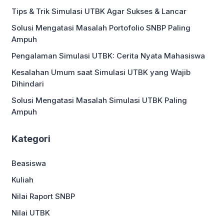
IELTS. Jadi, kalau kamu sudah siap
Tips & Trik Simulasi UTBK Agar Sukses & Lancar
meraih impian tetapi ingin menghindari
[…]
Solusi Mengatasi Masalah Portofolio SNBP Paling
Ampuh
Pengalaman Simulasi UTBK: Cerita Nyata Mahasiswa
Kesalahan Umum saat Simulasi UTBK yang Wajib
Dihindari
Solusi Mengatasi Masalah Simulasi UTBK Paling
Ampuh
Kategori
Beasiswa
Kuliah
Nilai Raport SNBP
Nilai UTBK