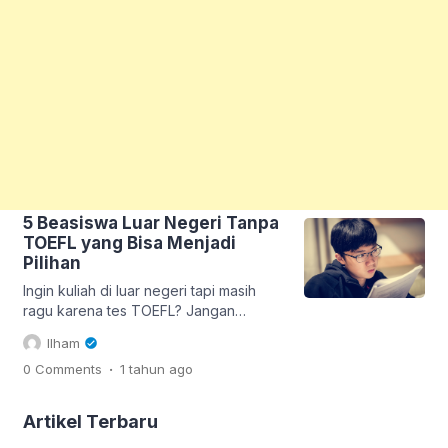
5 Beasiswa Luar Negeri Tanpa
TOEFL yang Bisa Menjadi
Pilihan
Ingin kuliah di luar negeri tapi masih
ragu karena tes TOEFL? Jangan
khawatir, kamu tidak sendirian! Banyak
Ilham
orang yang bercita-cita melanjutkan
.
0 Comments
1 tahun
ago
studi ke luar negeri, tetapi terhambat
oleh persyaratan tes bahasa. Kabar
baiknya, saat ini ada banyak program
Artikel Terbaru
beasiswa luar negeri tanpa TOEFL atau