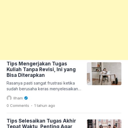
Tips Mengerjakan Tugas
Kuliah Tanpa Revisi, Ini yang
Bisa Diterapkan
Rasanya pasti sangat frustrasi ketika
sudah berusaha keras menyelesaikan
tugas kuliah, namun ternyata harus
Ilham
menghadapi revisi dari dosen. Apalagi
.
0 Comments
1 tahun
ago
jika harus mengulang perbaikan
berulang kali, tentu membuat
prosesnya jadi semakin melelahkan.
Tips Selesaikan Tugas Akhir
Nah untuk menghindari hal tersebut,
Tepat Waktu, Penting Agar