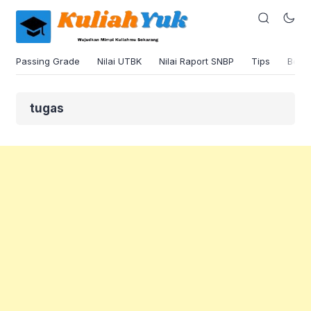
Passing Grade
Nilai UTBK
Nilai Raport SNBP
Tips
Beas
tugas