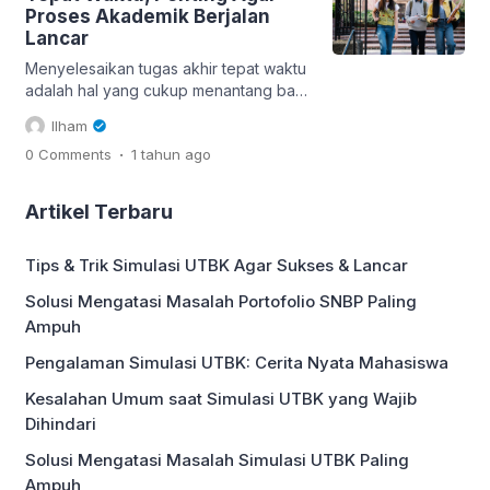
berikut tips mengerjakan tugas kuliah
Proses Akademik Berjalan
tanpa revisi: 1. Pahami Tugas yang
Lancar
Diberikan Logikanya, mustahil
menghasilkan tugas yang benar-benar
Menyelesaikan tugas akhir tepat waktu
sempurna […]
adalah hal yang cukup menantang bagi
banyak mahasiswa. Proses
Ilham
penyusunan tugas akhir sering kali
.
0 Comments
1 tahun
ago
terasa panjang dan melelahkan. Oleh
karena itu, memahami tips selesaikan
tugas akhir tepat waktu sangatlah
Artikel Terbaru
penting agar proses akademik berjalan
lancar. Dengan perencanaan yang
Tips & Trik Simulasi UTBK Agar Sukses & Lancar
matang, manajemen waktu yang baik,
serta disiplin dalam menjalankan setiap
Solusi Mengatasi Masalah Portofolio SNBP Paling
tahapan, tugas […]
Ampuh
Pengalaman Simulasi UTBK: Cerita Nyata Mahasiswa
Kesalahan Umum saat Simulasi UTBK yang Wajib
Dihindari
Solusi Mengatasi Masalah Simulasi UTBK Paling
Ampuh