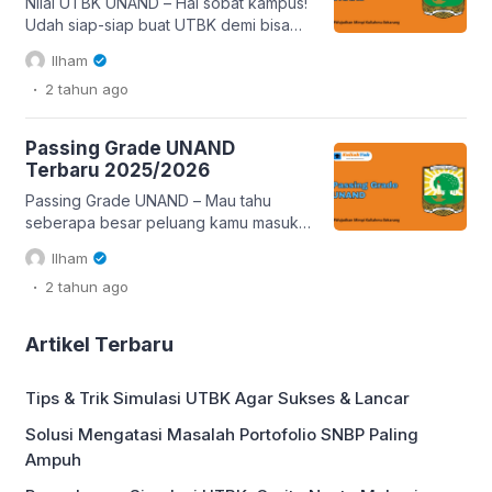
Kamu punya peran […]
Nilai UTBK UNAND – Hai sobat kampus!
Udah siap-siap buat UTBK demi bisa
masuk UNAND? Tenang aja, di artikel
Ilham
ini Kuliah Yuk bakal kasih kamu
.
2 tahun
ago
bocoran skor UTBK UNAND 2025/2026
yang bisa jadi panduan biar peluang
kamu lolos makin gede. Tahun ini,
Passing Grade UNAND
fokus SNBT ada di Tes Potensi
Terbaru 2025/2026
Skolastik (TPS) aja, yang bakal nguji
kemampuan […]
Passing Grade UNAND – Mau tahu
seberapa besar peluang kamu masuk
UNAND? Mengetahui passing grade
Ilham
UNAND terbaru bisa jadi langkah awal
.
2 tahun
ago
yang penting! Passing grade ini
memberi gambaran persentase
kelulusan setiap program studi,
Artikel Terbaru
membantu kamu mengukur seberapa
ketat persaingan di jurusan pilihanmu.
Tips & Trik Simulasi UTBK Agar Sukses & Lancar
Di artikel ini, kami akan membahas
passing grade UNAND secara lengkap,
Solusi Mengatasi Masalah Portofolio SNBP Paling
mulai dari […]
Ampuh