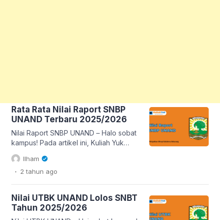
Rata Rata Nilai Raport SNBP
UNAND Terbaru 2025/2026
Nilai Raport SNBP UNAND – Halo sobat
kampus! Pada artikel ini, Kuliah Yuk
bakal kasih tahu Kamu tentang data
Ilham
rata-rata nilai rapor SNBP UNAND
.
2 tahun
ago
2025/2026. Seperti yang kita tahu, jalur
SNBP atau Seleksi Nasional
Berdasarkan Prestasi menjadi salah
Nilai UTBK UNAND Lolos SNBT
satu jalur favorit buat masuk perguruan
Tahun 2025/2026
tinggi tanpa tes. Di jalur ini, nilai rapor