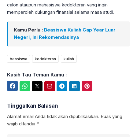
calon ataupun mahasiswa kedokteran yang ingin
memperoleh dukungan finansial selama masa studi.
Kamu Perlu :
Beasiswa Kuliah Gap Year Luar
Negeri, Ini Rekomendasinya
beasiswa
kedokteran
kuliah
Kasih Tau Teman Kamu :
Facebook
WhatsApp
Twitter
Email
Telegram
LinkedIn
Pinterest
Tinggalkan Balasan
Alamat email Anda tidak akan dipublikasikan.
Ruas yang
wajib ditandai
*