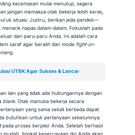
inding kecemasan mulai menutup, segera
 dan jangan memaksa otak bekerja lebih keras,
ruk situasi. Justru, berikan jeda pendek—
k menarik napas dalam-dalam. Fokuslah pada
luar dari paru-paru Anda. Ini adalah cara
tem saraf agar beralih dari mode
fight-or-
enang.
mulasi UTBK Agar Sukses & Lancar
aan lain yang tidak ada hubungannya dengan
a
blank
. Otak manusia bekerja secara
 pertanyaan yang sama sekali berbeda dapat
da butuhkan untuk pertanyaan sebelumnya.
t
pada proses berpikir Anda. Setelah berhasil
 mudah, tingkat kepercayaan diri Anda akan