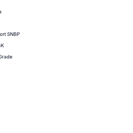
a
port SNBP
BK
Grade