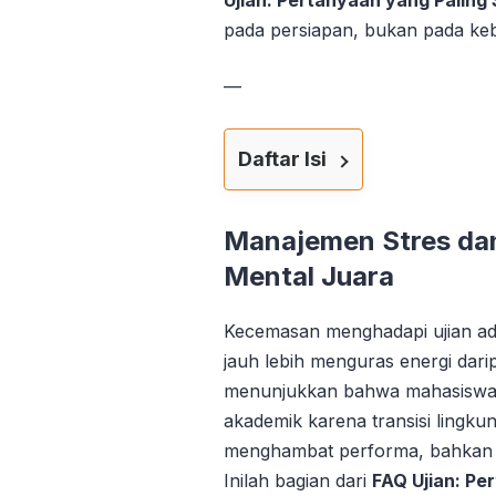
Ujian: Pertanyaan yang Paling
pada persiapan, bukan pada ke
—
Daftar Isi
Manajemen Stres d
Mental Juara
Kecemasan menghadapi ujian ada
jauh lebih menguras energi darip
menunjukkan bahwa mahasiswa 
akademik karena transisi lingkun
menghambat performa, bahkan b
Inilah bagian dari
FAQ Ujian: Pe