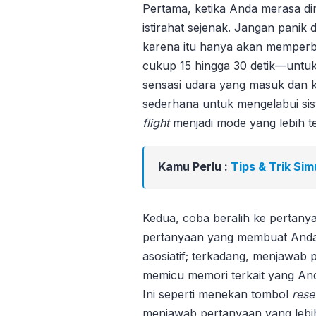
Pertama, ketika Anda merasa d
istirahat sejenak. Jangan panik
karena itu hanya akan memperbu
cukup 15 hingga 30 detik—untu
sensasi udara yang masuk dan ke
sederhana untuk mengelabui sis
flight
menjadi mode yang lebih t
Kamu Perlu :
Tips & Trik Si
Kedua, coba beralih ke pertany
pertanyaan yang membuat And
asosiatif; terkadang, menjawab
memicu memori terkait yang An
Ini seperti menekan tombol
rese
menjawab pertanyaan yang lebih