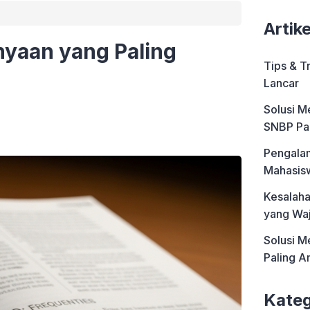
Artik
nyaan yang Paling
Tips & T
Lancar
Solusi M
SNBP Pa
Pengalam
Mahasis
Kesalah
yang Waj
Solusi M
Paling 
Kateg