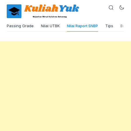
Passing Grade
Nilai UTBK
Nilai Raport SNBP
Tips
Beas