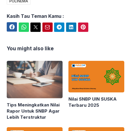
POLINEMA
Kasih Tau Teman Kamu :
Facebook
WhatsApp
Twitter
Email
Telegram
LinkedIn
Pinterest
You might also like
Nilai SNBP UIN SUSKA
Tips Meningkatkan Nilai
Terbaru 2025
Rapor Untuk SNBP Agar
Lebih Terstruktur