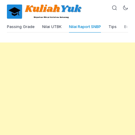
Passing Grade
Nilai UTBK
Nilai Raport SNBP
Tips
Beas