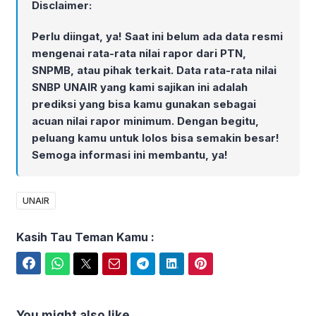
Disclaimer:
Perlu diingat, ya! Saat ini belum ada data resmi
mengenai rata-rata nilai rapor dari PTN,
SNPMB, atau pihak terkait. Data rata-rata nilai
SNBP UNAIR yang kami sajikan ini adalah
prediksi yang bisa kamu gunakan sebagai
acuan nilai rapor minimum. Dengan begitu,
peluang kamu untuk lolos bisa semakin besar!
Semoga informasi ini membantu, ya!
UNAIR
Kasih Tau Teman Kamu :
Facebook
WhatsApp
Twitter
Email
Telegram
LinkedIn
Pinterest
You might also like