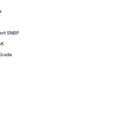
a
port SNBP
BK
Grade