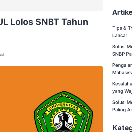
Artik
UL Lolos SNBT Tahun
Tips & T
Lancar
Solusi M
SNBP Pa
ead
Pengalam
Mahasis
Kesalah
yang Waj
Solusi M
Paling 
Kateg