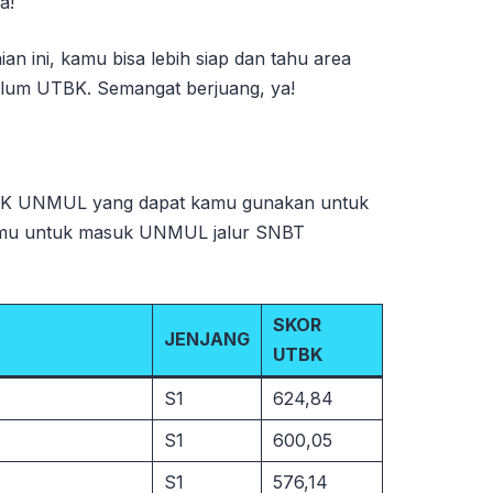
a!
n ini, kamu bisa lebih siap dan tahu area
elum UTBK. Semangat berjuang, ya!
UTBK UNMUL yang dapat kamu gunakan untuk
nmu untuk masuk UNMUL jalur SNBT
SKOR
JENJANG
UTBK
S1
624,84
S1
600,05
S1
576,14