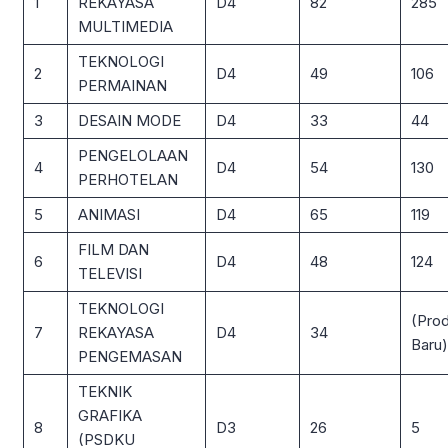
1
REKAYASA
D4
82
285
MULTIMEDIA
TEKNOLOGI
2
D4
49
106
PERMAINAN
3
DESAIN MODE
D4
33
44
PENGELOLAAN
4
D4
54
130
PERHOTELAN
5
ANIMASI
D4
65
119
FILM DAN
6
D4
48
124
TELEVISI
TEKNOLOGI
(Prod
7
REKAYASA
D4
34
Baru)
PENGEMASAN
TEKNIK
GRAFIKA
8
D3
26
5
(PSDKU