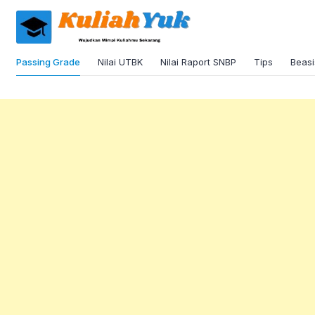
Passing Grade
Nilai UTBK
Nilai Raport SNBP
Tips
Beas