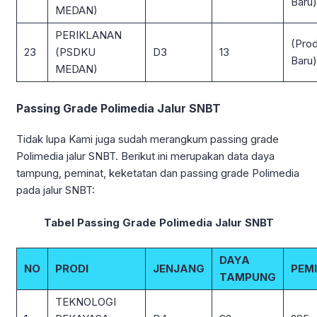
Baru)
MEDAN)
PERIKLANAN
(Prod
23
(PSDKU
D3
13
Baru)
MEDAN)
Passing Grade Polimedia Jalur SNBT
Tidak lupa Kami juga sudah merangkum passing grade
Polimedia jalur SNBT. Berikut ini merupakan data daya
tampung, peminat, keketatan dan passing grade Polimedia
pada jalur SNBT:
Tabel Passing Grade Polimedia Jalur SNBT
DAYA
NO
PRODI
JENJANG
PEM
TAMPUNG
TEKNOLOGI