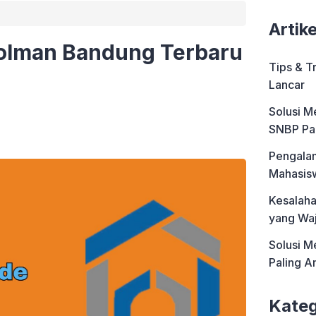
Artik
olman Bandung Terbaru
Tips & T
Lancar
Solusi M
SNBP Pa
Pengalam
Mahasis
Kesalah
yang Waj
Solusi M
Paling 
Kateg