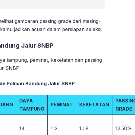
melihat gambaran passing grade dari masing-
kamu jadikan acuan dalam persiapan seleksi.
andung Jalur SNBP
aya tampung, peminat, keketatan dan passing
lur SNBP:
ade Polman Bandung Jalur SNBP
DAYA
PASSIN
JANG
PEMINAT
KEKETATAN
TAMPUNG
GRADE
14
112
1 : 8
12.50%