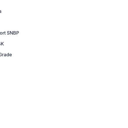
a
port SNBP
BK
Grade