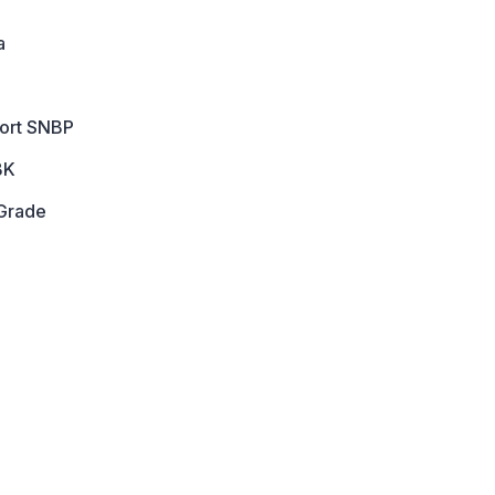
a
port SNBP
BK
Grade