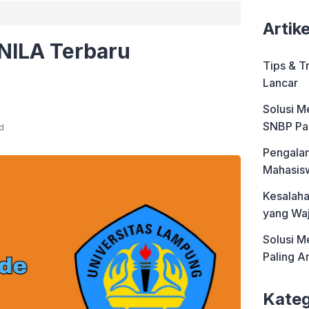
Artik
NILA Terbaru
Tips & T
Lancar
Solusi M
SNBP Pa
d
Pengalam
Mahasis
Kesalah
yang Waj
Solusi M
Paling 
Kateg