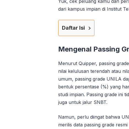
Yuk, cek peluang kamu dan persi
dari kampus impian di Institut T
Daftar Isi
Mengenal Passing G
Menurut Quipper, passing grade a
nilai kelulusan terendah atau ni
umum, passing grade UNILA dapat
bentuk persentase (%) yang har
studi impian. Passing grade ini 
juga untuk jalur SNBT.
Namun, perlu diingat bahwa U
merilis data passing grade resmi