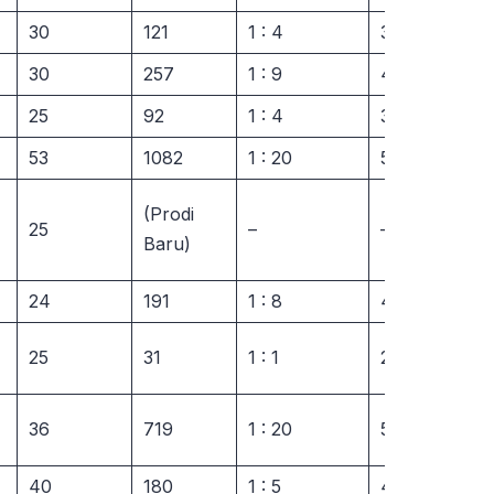
30
121
1 : 4
35,68%
30
257
1 : 9
49,35%
25
92
1 : 4
33,39%
53
1082
1 : 20
59,17%
(Prodi
25
–
–
Baru)
24
191
1 : 8
44,00%
25
31
1 : 1
26,63%
36
719
1 : 20
56,00%
40
180
1 : 5
42,92%