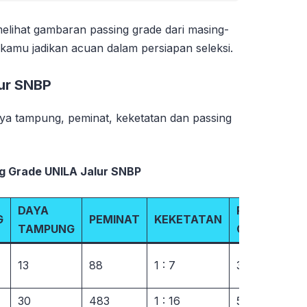
melihat gambaran passing grade dari masing-
kamu jadikan acuan dalam persiapan seleksi.
lur SNBP
aya tampung, peminat, keketatan dan passing
g Grade UNILA Jalur SNBP
DAYA
PASSING
G
PEMINAT
KEKETATAN
TAMPUNG
GRADE
13
88
1 : 7
32,99%
30
483
1 : 16
53,20%