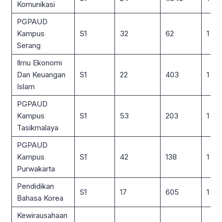
Komunikasi
PGPAUD
Kampus
S1
32
62
1 : 2
Serang
Ilmu Ekonomi
Dan Keuangan
S1
22
403
1 : 18
Islam
PGPAUD
Kampus
S1
53
203
1 : 4
Tasikmalaya
PGPAUD
Kampus
S1
42
138
1 : 3
Purwakarta
Pendidikan
S1
17
605
1 : 3
Bahasa Korea
Kewirausahaan