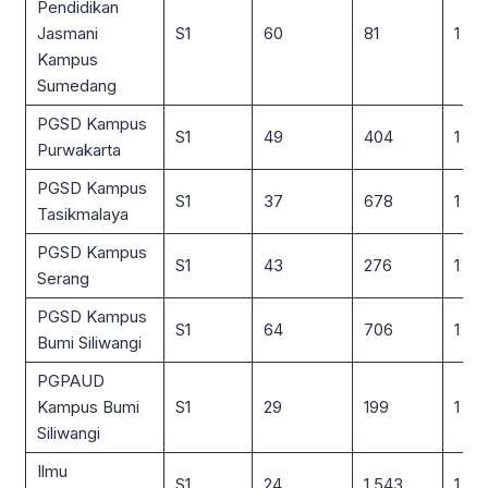
Pendidikan
Jasmani
S1
60
81
1 : 1
Kampus
Sumedang
PGSD Kampus
S1
49
404
1 : 8
Purwakarta
PGSD Kampus
S1
37
678
1 : 18
Tasikmalaya
PGSD Kampus
S1
43
276
1 : 6
Serang
PGSD Kampus
S1
64
706
1 : 11
Bumi Siliwangi
PGPAUD
Kampus Bumi
S1
29
199
1 : 7
Siliwangi
Ilmu
S1
24
1.543
1 : 6