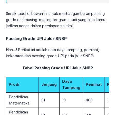
Simak tabel di bawah ini untuk melihat gambaran passing
grade dari masing-masing program studi yang bisa kamu
jadikan acuan dalam persiapan seleksi.
Passing Grade UPI Jalur SNBP
Nah…! Berikut ini adalah data daya tampung, peminat,
keketatan dan passing grade UPI pada jalur SNBP:
Tabel Passing Grade UPI Jalur SNBP
Daya
Prodi
Jenjang
Peminat
Kek
Tampung
Pendidikan
S1
18
488
1 : 2
Matematika
Pendidikan