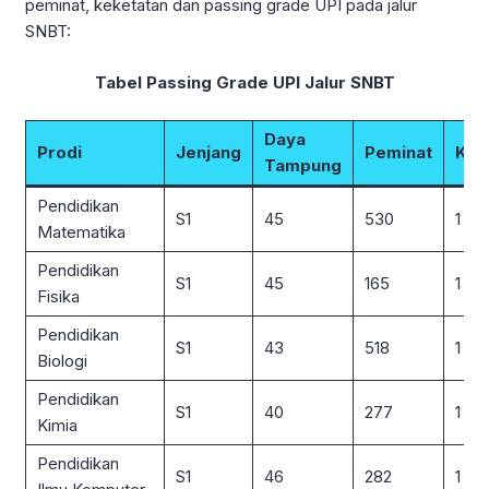
peminat, keketatan dan passing grade UPI pada jalur
SNBT:
Tabel Passing Grade UPI Jalur SNBT
Daya
Prodi
Jenjang
Peminat
Kek
Tampung
Pendidikan
S1
45
530
1 : 12
Matematika
Pendidikan
S1
45
165
1 : 4
Fisika
Pendidikan
S1
43
518
1 : 12
Biologi
Pendidikan
S1
40
277
1 : 7
Kimia
Pendidikan
S1
46
282
1 : 6