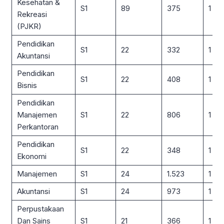
Kesehatan &
S1
89
375
1 : 4
Rekreasi
(PJKR)
Pendidikan
S1
22
332
1 : 15
Akuntansi
Pendidikan
S1
22
408
1 : 19
Bisnis
Pendidikan
Manajemen
S1
22
806
1 : 3
Perkantoran
Pendidikan
S1
22
348
1 : 16
Ekonomi
Manajemen
S1
24
1.523
1 : 6
Akuntansi
S1
24
973
1 : 41
Perpustakaan
Dan Sains
S1
21
366
1 : 17