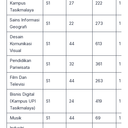
Kampus
S1
27
222
1 : 8
Tasikmalaya
Sains Informasi
S1
22
273
1 : 12
Geografi
Desain
Komunikasi
S1
44
613
1 : 14
Visual
Pendidikan
S1
32
361
1 : 11
Pariwisata
Film Dan
S1
44
263
1 : 6
Televisi
Bisnis Digital
(Kampus UPI
S1
24
419
1 : 17
Tasikmalaya)
Musik
S1
44
69
1 : 2
Industri