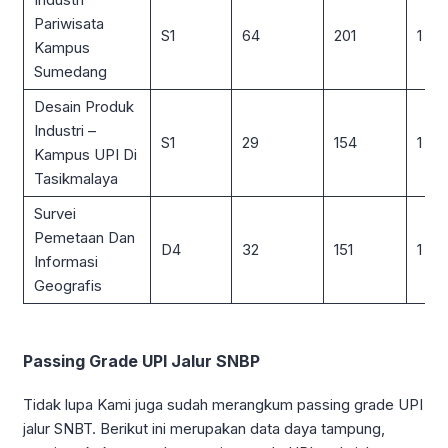
Pariwisata
S1
64
201
1 : 3
Kampus
Sumedang
Desain Produk
Industri –
S1
29
154
1 : 5
Kampus UPI Di
Tasikmalaya
Survei
Pemetaan Dan
D4
32
151
1 : 5
Informasi
Geografis
Passing Grade UPI Jalur SNBP
Tidak lupa Kami juga sudah merangkum passing grade UPI
jalur SNBT. Berikut ini merupakan data daya tampung,