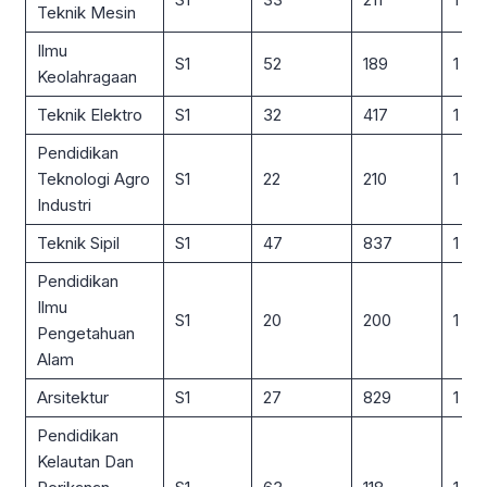
Teknik Mesin
Ilmu
S1
52
189
1 : 4
Keolahragaan
Teknik Elektro
S1
32
417
1 : 13
Pendidikan
Teknologi Agro
S1
22
210
1 : 10
Industri
Teknik Sipil
S1
47
837
1 : 18
Pendidikan
Ilmu
S1
20
200
1 : 10
Pengetahuan
Alam
Arsitektur
S1
27
829
1 : 31
Pendidikan
Kelautan Dan