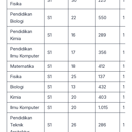
S1
30
225
1 : 8
Fisika
Pendidikan
S1
22
550
1 : 2
Biologi
Pendidikan
S1
16
289
1 : 18
Kimia
Pendidikan
S1
17
356
1 : 21
Ilmu Komputer
Matematika
S1
18
412
1 : 2
Fisika
S1
25
137
1 : 5
Biologi
S1
13
432
1 : 3
Kimia
S1
20
403
1 : 2
Ilmu Komputer
S1
20
1.015
1 : 51
Pendidikan
Teknik
S1
26
286
1 : 11
Arsitektur