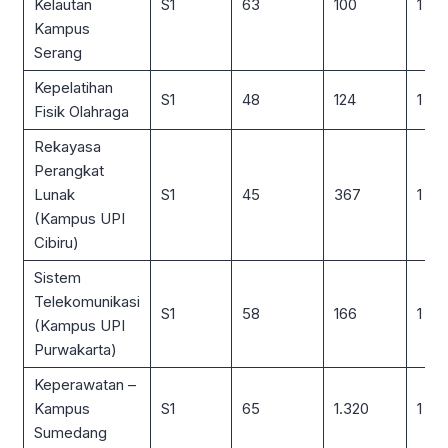
Kelautan
S1
63
100
1 : 2
Kampus
Serang
Kepelatihan
S1
48
124
1 : 3
Fisik Olahraga
Rekayasa
Perangkat
Lunak
S1
45
367
1 : 8
(Kampus UPI
Cibiru)
Sistem
Telekomunikasi
S1
58
166
1 : 3
(Kampus UPI
Purwakarta)
Keperawatan –
Kampus
S1
65
1.320
1 : 2
Sumedang