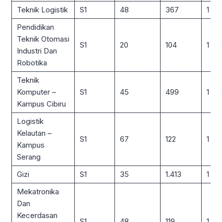
Teknik Logistik
S1
48
367
1 : 8
Pendidikan
Teknik Otomasi
S1
20
104
1 : 5
Industri Dan
Robotika
Teknik
Komputer –
S1
45
499
1 : 11
Kampus Cibiru
Logistik
Kelautan –
S1
67
122
1 : 2
Kampus
Serang
Gizi
S1
35
1.413
1 : 4
Mekatronika
Dan
Kecerdasan
S1
48
119
1 : 2