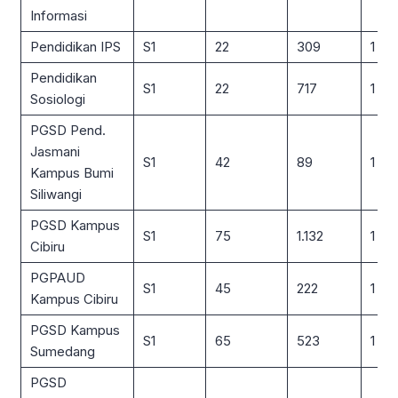
Informasi
Pendidikan IPS
S1
22
309
1 : 14
Pendidikan
S1
22
717
1 : 3
Sosiologi
PGSD Pend.
Jasmani
S1
42
89
1 : 2
Kampus Bumi
Siliwangi
PGSD Kampus
S1
75
1.132
1 : 15
Cibiru
PGPAUD
S1
45
222
1 : 5
Kampus Cibiru
PGSD Kampus
S1
65
523
1 : 8
Sumedang
PGSD