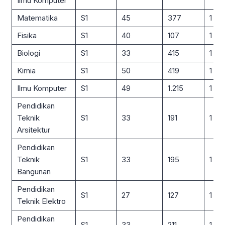
Ilmu Komputer
Matematika
S1
45
377
1 : 8
Fisika
S1
40
107
1 : 3
Biologi
S1
33
415
1 : 13
Kimia
S1
50
419
1 : 8
Ilmu Komputer
S1
49
1.215
1 : 2
Pendidikan
Teknik
S1
33
191
1 : 6
Arsitektur
Pendidikan
Teknik
S1
33
195
1 : 6
Bangunan
Pendidikan
S1
27
127
1 : 5
Teknik Elektro
Pendidikan
S1
33
211
1 : 6