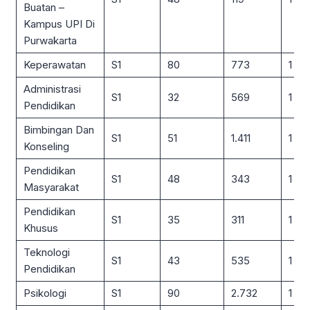
Buatan –
Kampus UPI Di
Purwakarta
Keperawatan
S1
80
773
1 : 10
Administrasi
S1
32
569
1 : 18
Pendidikan
Bimbingan Dan
S1
51
1.411
1 : 2
Konseling
Pendidikan
S1
48
343
1 : 7
Masyarakat
Pendidikan
S1
35
311
1 : 9
Khusus
Teknologi
S1
43
535
1 : 12
Pendidikan
Psikologi
S1
90
2.732
1 : 3