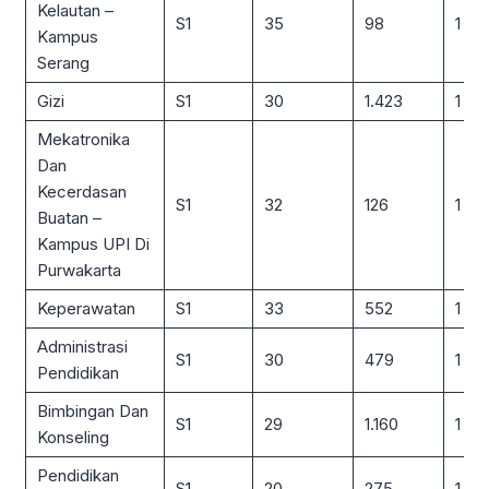
Kelautan –
S1
35
98
1 : 3
Kampus
Serang
Gizi
S1
30
1.423
1 : 4
Mekatronika
Dan
Kecerdasan
S1
32
126
1 : 4
Buatan –
Kampus UPI Di
Purwakarta
Keperawatan
S1
33
552
1 : 17
Administrasi
S1
30
479
1 : 16
Pendidikan
Bimbingan Dan
S1
29
1.160
1 : 4
Konseling
Pendidikan
S1
20
275
1 : 14