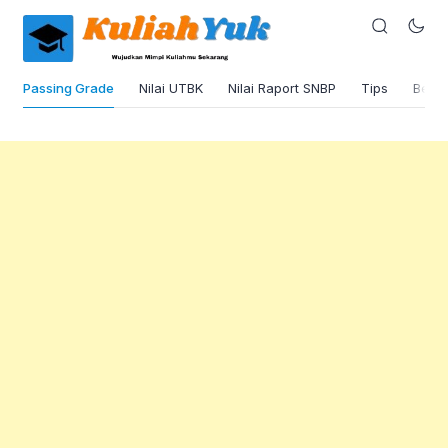
Passing Grade
Nilai UTBK
Nilai Raport SNBP
Tips
Beas