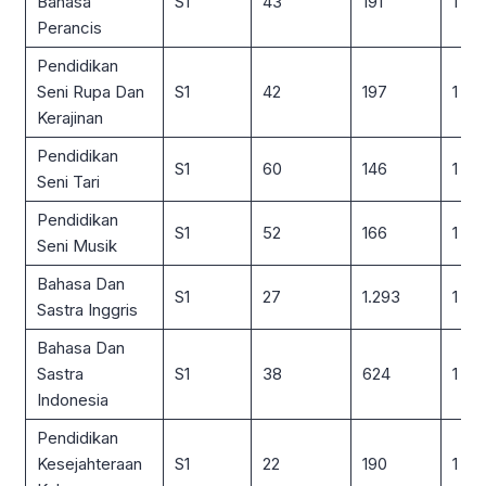
Bahasa
S1
43
191
1 : 4
Perancis
Pendidikan
Seni Rupa Dan
S1
42
197
1 : 5
Kerajinan
Pendidikan
S1
60
146
1 : 2
Seni Tari
Pendidikan
S1
52
166
1 : 3
Seni Musik
Bahasa Dan
S1
27
1.293
1 : 4
Sastra Inggris
Bahasa Dan
Sastra
S1
38
624
1 : 16
Indonesia
Pendidikan
Kesejahteraan
S1
22
190
1 : 9