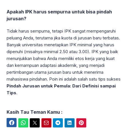
Apakah IPK harus sempurna untuk bisa pindah
jurusan?
Tidak harus sempurna, tetapi IPK sangat mempengaruhi
peluang Anda, terutama jika kuota di jurusan baru terbatas.
Banyak universitas menetapkan IPK minimal yang harus
dipenuhi (misalnya minimal 2.50 atau 3.00). IPK yang baik
menunjukkan bahwa Anda memiliki etos kerja yang kuat
dan kemampuan adaptasi akademik, yang menjadi
pertimbangan utama jurusan baru untuk menerima
mahasiswa pindahan. Poin ini adalah salah satu tips sukses
Pindah Jurusan untuk Pemula: Dari Definisi sampai
Tips
.
Kasih Tau Teman Kamu :
Facebook
WhatsApp
Twitter
Email
Telegram
LinkedIn
Pinterest