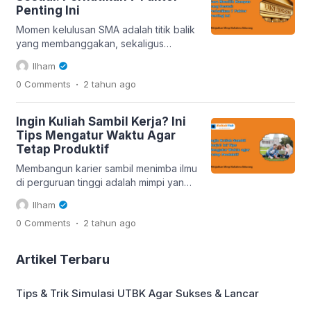
persiapin: mental kamu! Pentingnya
Penting Ini
Persiapan Mental Sebelum Masuk
Kuliah Kuliah itu nggak […]
Momen kelulusan SMA adalah titik balik
yang membanggakan, sekaligus
menuntutmu untuk mengambil
Ilham
keputusan penting: memilih kampus. Di
.
0 Comments
2 tahun
ago
sinilah Mimin mau bantu kamu agar tak
salah langkah! Memilih kampus yang
tepat bukan sekadar soal gengsi atau
Ingin Kuliah Sambil Kerja? Ini
popularitas, tapi tentang menemukan
Tips Mengatur Waktu Agar
tempat yang mendukungmu mencapai
Tetap Produktif
cita-cita. Nah, Mimin punya 7 faktor
penting yang harus kamu perhatikan
Membangun karier sambil menimba ilmu
sebelum […]
di perguruan tinggi adalah mimpi yang
diidamkan banyak orang. Namun,
Ilham
menyeimbangkan keduanya bukanlah
.
0 Comments
2 tahun
ago
hal mudah. Bekerja dan kuliah secara
bersamaan membutuhkan manajemen
waktu yang cermat dan strategi yang
Artikel Terbaru
tepat. Kamu mungkin bertanya-tanya,
"Bagaimana caranya agar tetap
Tips & Trik Simulasi UTBK Agar Sukses & Lancar
produktif dan tidak kewalahan?"
Tenang, Mimin punya beberapa tips jitu