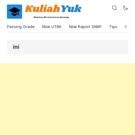
Passing Grade
Nilai UTBK
Nilai Raport SNBP
Tips
Beas
ini