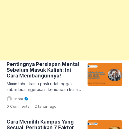
Pentingnya Persiapan Mental
Sebelum Masuk Kuliah: Ini
Cara Membangunnya!
Mimin tahu, kamu pasti udah nggak
sabar buat ngerasain kehidupan kuliah,
kan? Bayangin aja, kamu bakal punya
Ilham
banyak temen baru, belajar hal-hal
.
0 Comments
2 tahun
ago
baru, dan ngerasain kebebasan yang
lebih besar. Tapi, sebelum kamu
melompat ke dunia perkuliahan, ada
Cara Memilih Kampus Yang
satu hal penting yang perlu kamu
Sesuai: Perhatikan 7 Faktor