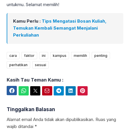
untukmu. Selamat memilih!
Kamu Perlu :
Tips Mengatasi Bosan Kuliah,
Temukan Kembali Semangat Menjalani
Perkuliahan
cara
faktor
ini
kampus
memilih
penting
perhatikan
sesuai
Kasih Tau Teman Kamu :
Facebook
WhatsApp
Twitter
Email
Telegram
LinkedIn
Pinterest
Tinggalkan Balasan
Alamat email Anda tidak akan dipublikasikan.
Ruas yang
wajib ditandai
*