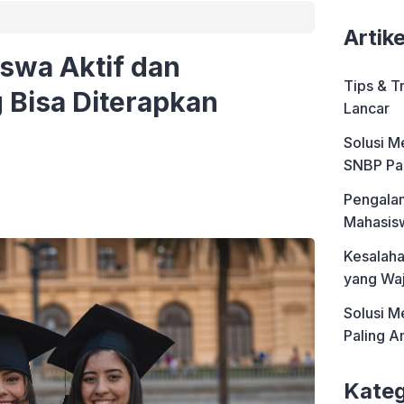
Artik
iswa Aktif dan
Tips & T
 Bisa Diterapkan
Lancar
Solusi M
SNBP Pa
Pengalam
Mahasis
Kesalah
yang Waj
Solusi M
Paling 
Kateg