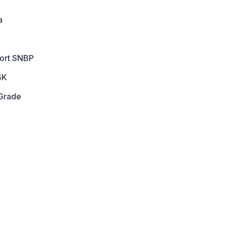
a
port SNBP
BK
Grade