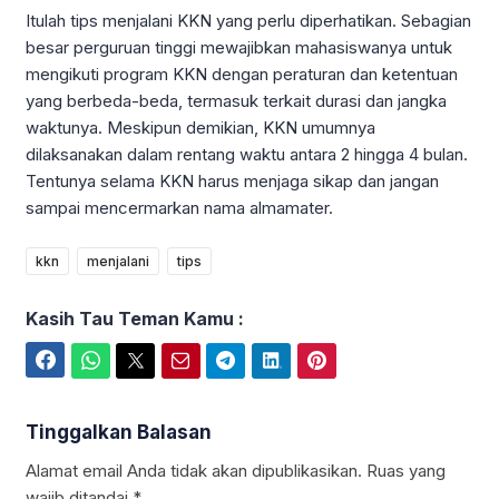
Itulah tips menjalani KKN yang perlu diperhatikan. Sebagian
besar perguruan tinggi mewajibkan mahasiswanya untuk
mengikuti program KKN dengan peraturan dan ketentuan
yang berbeda-beda, termasuk terkait durasi dan jangka
waktunya. Meskipun demikian, KKN umumnya
dilaksanakan dalam rentang waktu antara 2 hingga 4 bulan.
Tentunya selama KKN harus menjaga sikap dan jangan
sampai mencermarkan nama almamater.
kkn
menjalani
tips
Kasih Tau Teman Kamu :
Facebook
WhatsApp
Twitter
Email
Telegram
LinkedIn
Pinterest
Tinggalkan Balasan
Alamat email Anda tidak akan dipublikasikan.
Ruas yang
wajib ditandai
*