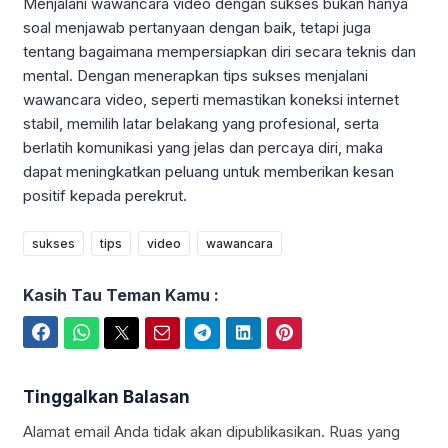
Menjalani wawancara video dengan sukses bukan hanya
soal menjawab pertanyaan dengan baik, tetapi juga
tentang bagaimana mempersiapkan diri secara teknis dan
mental. Dengan menerapkan tips sukses menjalani
wawancara video, seperti memastikan koneksi internet
stabil, memilih latar belakang yang profesional, serta
berlatih komunikasi yang jelas dan percaya diri, maka
dapat meningkatkan peluang untuk memberikan kesan
positif kepada perekrut.
sukses
tips
video
wawancara
Kasih Tau Teman Kamu :
Facebook
WhatsApp
Twitter
Email
Telegram
LinkedIn
Pinterest
Tinggalkan Balasan
Alamat email Anda tidak akan dipublikasikan.
Ruas yang